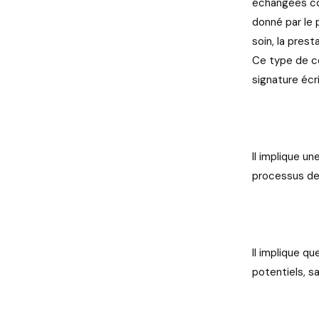
échangées co
donné par le 
soin, la prest
Ce type de c
signature écr
Il implique un
processus de
Il implique q
potentiels, sa