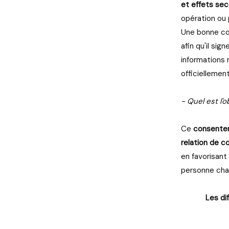
et effets se
opération ou 
Une bonne co
afin qu'il si
informations 
officielleme
- Quel est l'o
Ce
consentem
relation de c
en favorisant
personne char
Les di