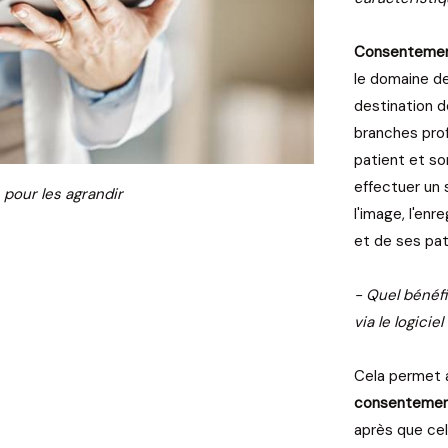
Consentement
le domaine de
destination d
branches profe
patient et so
effectuer un s
 pour les agrandir
l'image, l'en
et de ses pati
- Quel bénéf
via le logiciel
Cela permet a
consentement 
après que cel