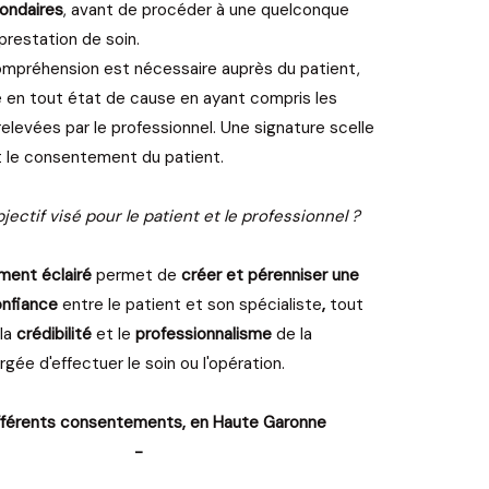
condaires
, avant de procéder à une quelconque
prestation de soin.
mpréhension est nécessaire auprès du patient,
gne en tout état de cause en ayant compris les
relevées par le professionnel. Une signature scelle
nt le consentement du patient.
bjectif visé pour le patient et le professionnel ?
ent éclairé
permet de
créer et pérenniser une
onfiance
entre le patient et son spécialiste
,
tout
 la
crédibilité
et le
professionnalisme
de la
gée d'effectuer le soin ou l'opération.
fférents consentements, en Haute Garonne
-